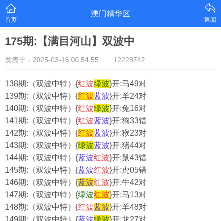
澳门精华区
首页
返回
175期:【满目河山】双波中
发表于：2025-03-16 00:54:55
12228742
138期:（双波中特）{
红
波
绿
波
}开:马49对
139期:（双波中特）{
红
波
蓝
波
}开:羊24对
140期:（双波中特）{
红
波
绿
波
}开:兔16对
141期:（双波中特）{
红
波
蓝
波
}开:狗33错
142期:（双波中特）{
红
波
蓝
波
}开:猴23对
143期:（双波中特）{
绿
波
蓝
波
}开:猪44对
144期:（双波中特）{
蓝
波
红
波
}开:鼠43错
145期:（双波中特）{
蓝
波
红
波
}开:虎05错
146期:（双波中特）{
蓝
波
红
波
}开:牛42对
147期:（双波中特）{
绿
波
红
波
}开:马13对
148期:（双波中特）{
红
波
蓝
波
}开:羊48对
149期:（双波中特）{
蓝
波
绿
波
}开:龙27对