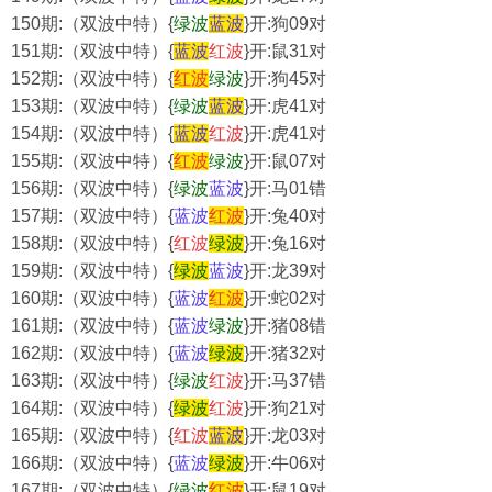
150期:（双波中特）{
绿
波
蓝
波
}开:狗09对
151期:（双波中特）{
蓝
波
红
波
}开:鼠31对
152期:（双波中特）{
红
波
绿
波
}开:狗45对
153期:（双波中特）{
绿
波
蓝
波
}开:虎41对
154期:（双波中特）{
蓝
波
红
波
}开:虎41对
155期:（双波中特）{
红
波
绿
波
}开:鼠07对
156期:（双波中特）{
绿
波
蓝
波
}开:马01错
157期:（双波中特）{
蓝
波
红
波
}开:兔40对
158期:（双波中特）{
红
波
绿
波
}开:兔16对
159期:（双波中特）{
绿
波
蓝
波
}开:龙39对
160期:（双波中特）{
蓝
波
红
波
}开:蛇02对
161期:（双波中特）{
蓝
波
绿
波
}开:猪08错
162期:（双波中特）{
蓝
波
绿
波
}开:猪32对
163期:（双波中特）{
绿
波
红
波
}开:马37错
164期:（双波中特）{
绿
波
红
波
}开:狗21对
165期:（双波中特）{
红
波
蓝
波
}开:龙03对
166期:（双波中特）{
蓝
波
绿
波
}开:牛06对
167期:（双波中特）{
绿
波
红
波
}开:鼠19对