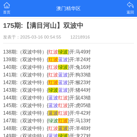
澳门精华区
首页
返回
175期:【满目河山】双波中
发表于：2025-03-16 00:54:55
12218916
138期:（双波中特）{
红
波
绿
波
}开:马49对
139期:（双波中特）{
红
波
蓝
波
}开:羊24对
140期:（双波中特）{
红
波
绿
波
}开:兔16对
141期:（双波中特）{
红
波
蓝
波
}开:狗33错
142期:（双波中特）{
红
波
蓝
波
}开:猴23对
143期:（双波中特）{
绿
波
蓝
波
}开:猪44对
144期:（双波中特）{
蓝
波
红
波
}开:鼠43错
145期:（双波中特）{
蓝
波
红
波
}开:虎05错
146期:（双波中特）{
蓝
波
红
波
}开:牛42对
147期:（双波中特）{
绿
波
红
波
}开:马13对
148期:（双波中特）{
红
波
蓝
波
}开:羊48对
149期:（双波中特）{
蓝
波
绿
波
}开:龙27对