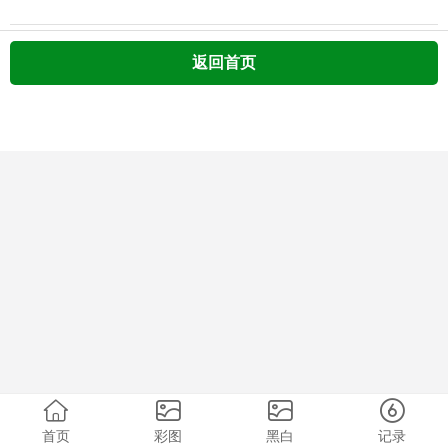
返回首页
首页
彩图
黑白
记录