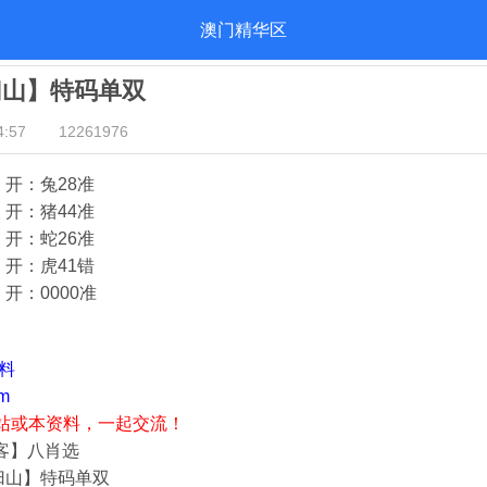
澳门精华区
归山】特码单双
:57
12261976
》开：兔28
准
》开：猪44
准
》开：蛇26
准
》开：虎41错
开：000
0准
资料
m
站或本资料，一起交流！
归客】八肖选
归山】特码单双