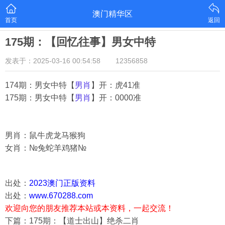
澳门精华区
首页
返回
175期：【回忆往事】男女中特
发表于：2025-03-16 00:54:58
12356858
174期：男女中特【
男
肖
】开：虎41准
175期：男女中特【
男
肖
】开：0000准
男肖：鼠牛虎龙马猴狗
女肖：№兔蛇羊鸡猪№
出处：
2023澳门正版资料
出处：
www.670288.com
欢迎向您的朋友推荐本站或本资料，一起交流！
下篇：175期：【道士出山】绝杀二肖