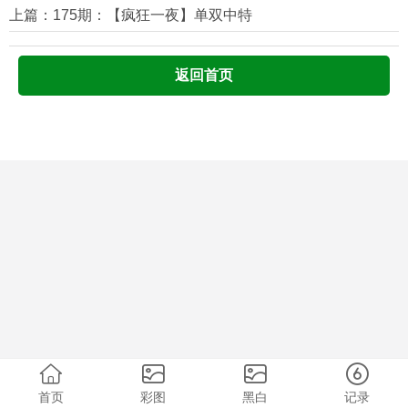
上篇：175期：【疯狂一夜】单双中特
返回首页
首页
彩图
黑白
记录