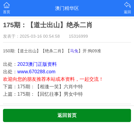
澳门精华区
首页
返回
175期：【道士出山】绝杀二肖
发表于：2025-03-16 00:54:58
15316999
150期:【道士出山】【绝杀二肖】【
马兔
】开:狗09准
出处：
2023澳门正版资料
出处：
www.670288.com
欢迎向您的朋友推荐本站或本资料，一起交流！
下篇：175期：【相逢一笑】六肖中特
上篇：175期：【回忆往事】男女中特
返回首页