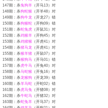
147期：杀
兔狗羊
（开马13）对
148期：杀
狗蛇猴
（开羊48）对
149期：杀
狗牛龙
（开龙27）错
150期：杀
狗猴蛇
（开狗09）错
151期：杀
蛇兔虎
（开鼠31）对
152期：杀
鸡猴羊
（开狗45）对
153期：杀
鸡猪猴
（开虎41）对
154期：杀
猪马龙
（开虎41）对
155期：杀
猴羊猪
（开鼠07）对
156期：杀
猴狗马
（开马01）错
157期：杀
虎牛马
（开兔40）对
158期：杀
马蛇猴
（开兔16）对
159期：杀
龙猴狗
（开龙39）错
160期：杀
羊马蛇
（开蛇02）错
161期：杀
虎马兔
（开猪08）对
162期：杀
牛蛇马
（开猪32）对
163期：杀
蛇兔羊
（开马37）对
164期：杀
鸡羊马
（开狗21）对