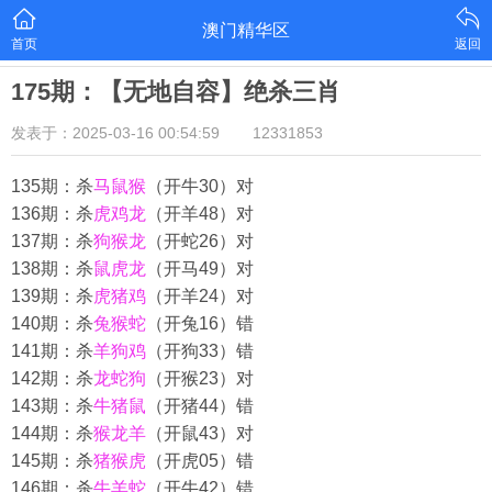
澳门精华区
首页
返回
175期：【无地自容】绝杀三肖
发表于：2025-03-16 00:54:59
12331853
135期：杀
马鼠猴
（开牛30）对
136期：杀
虎鸡龙
（开羊48）对
137期：杀
狗猴龙
（开蛇26）对
138期：杀
鼠虎龙
（开马49）对
139期：杀
虎猪鸡
（开羊24）对
140期：杀
兔猴蛇
（开兔16）错
141期：杀
羊狗鸡
（开狗33）错
142期：杀
龙蛇狗
（开猴23）对
143期：杀
牛猪鼠
（开猪44）错
144期：杀
猴龙羊
（开鼠43）对
145期：杀
猪猴虎
（开虎05）错
146期：杀
牛羊蛇
（开牛42）错