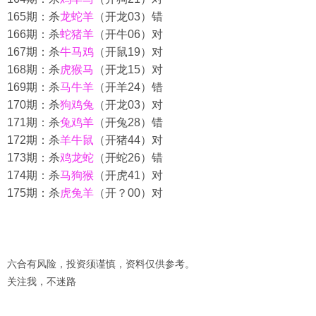
165期：杀
龙蛇羊
（开龙03）错
166期：杀
蛇猪羊
（开牛06）对
167期：杀
牛马鸡
（开鼠19）对
168期：杀
虎猴马
（开龙15）对
169期：杀
马牛羊
（开羊24）错
170期：杀
狗鸡兔
（开龙03）对
171期：杀
兔鸡羊
（开兔28）错
172期：杀
羊牛鼠
（开猪44）对
173期：杀
鸡龙蛇
（开蛇26）错
174期：杀
马狗猴
（开虎41）对
175期：杀
虎兔羊
（开？00）对
六合有风险，投资须谨慎，资料仅供参考。
关注我，不迷路