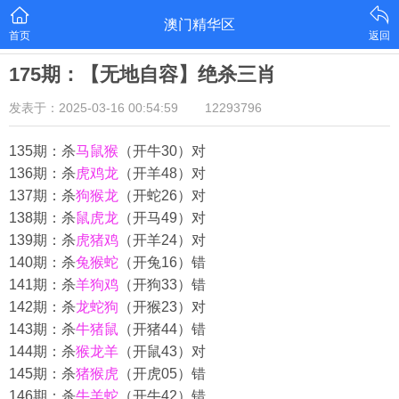
澳门精华区
首页
返回
175期：【无地自容】绝杀三肖
发表于：2025-03-16 00:54:59
12293796
135期：杀
马鼠猴
（开牛30）对
136期：杀
虎鸡龙
（开羊48）对
137期：杀
狗猴龙
（开蛇26）对
138期：杀
鼠虎龙
（开马49）对
139期：杀
虎猪鸡
（开羊24）对
140期：杀
兔猴蛇
（开兔16）错
141期：杀
羊狗鸡
（开狗33）错
142期：杀
龙蛇狗
（开猴23）对
143期：杀
牛猪鼠
（开猪44）错
144期：杀
猴龙羊
（开鼠43）对
145期：杀
猪猴虎
（开虎05）错
146期：杀
牛羊蛇
（开牛42）错