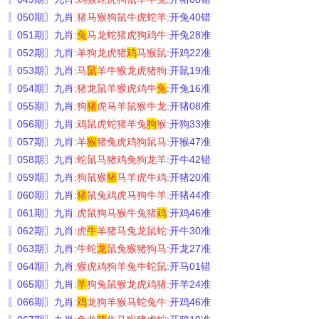
〖050期〗九肖:
猪马猴狗鼠牛虎蛇羊
:开兔40错
〖051期〗九肖:
兔
马龙蛇猪虎狗鸡牛
:开兔28准
〖052期〗九肖:
羊狗龙虎猪
鸡
马猴鼠
:开鸡22准
〖053期〗九肖:
马
鼠
羊牛猴龙虎猪狗
:开鼠19准
〖054期〗九肖:
猪龙鼠羊猴虎鸡牛
兔
:开兔16准
〖055期〗九肖:
狗
猪
虎马羊鼠猴牛龙
:开猪08准
〖056期〗九肖:
鸡鼠虎蛇猪羊兔
狗
猴
:开狗33准
〖057期〗九肖:
羊
猴
猪兔虎鸡狗鼠马
:开猴47准
〖058期〗九肖:
蛇鼠马猪鸡兔狗龙羊
:开牛42错
〖059期〗九肖:
狗鼠猴
猪
马羊虎牛鸡
:开猪20准
〖060期〗九肖:
猪
鼠兔鸡虎马狗牛羊
:开猪44准
〖061期〗九肖:
虎鼠狗马猴牛兔猪
鸡
:开鸡46准
〖062期〗九肖:
虎
牛
羊猪马兔龙鼠蛇
:开牛30准
〖063期〗九肖:
牛蛇
龙
鼠兔猴猪狗马
:开龙27准
〖064期〗九肖:
猴虎鸡狗羊兔牛蛇鼠
:开马01错
〖065期〗九肖:
羊
狗兔鼠猴龙虎鸡猪
:开羊24准
〖066期〗九肖:
鸡
龙狗羊猴马蛇兔牛
:开鸡46准