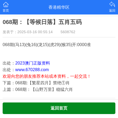
香港精华区
首页
返回
068期：【等候日落】五肖五码
发表于：2025-03-16 00:55:14
5608762
068期
(马13)(兔16)(龙15)(虎29)(猴35)
开:0000准
出处：
2023澳门正版资料
出处：
www.670288.com
欢迎向您的朋友推荐本站或本资料，一起交流！
下篇：068期:【繁星四月】禁绝①肖
上篇：068期：【山野万里】稳猛六肖
返回首页