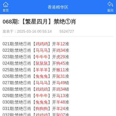
香港精华区
首页
返回
068期:【繁星四月】禁绝①肖
发表于：2025-03-16 00:55:14
5524727
021期:禁绝①肖【
鸡鸡鸡
】开
羊12
准
022期:禁绝①肖【
马马马
】开
鸡34
准
023期:禁绝①肖【
牛牛牛
】开
虎29
准
024期:禁绝①肖【
鼠鼠鼠
】开
狗45
准
025期:禁绝①肖【
羊羊羊
】开
猴11
准
026期:禁绝①肖【
兔兔兔
】开
鼠31
准
027期:禁绝①肖【
马马马
】开
马49
错
028期:禁绝①肖【
鸡鸡鸡
】开
鸡34
错
029期:禁绝①肖【
牛牛牛
】开
马13
准
030期:禁绝①肖【
兔兔兔
】开
羊48
准
031期:禁绝①肖【
狗狗狗
】开
羊24
准
032期:禁绝①肖【
鸡鸡鸡
】开
鼠07
准