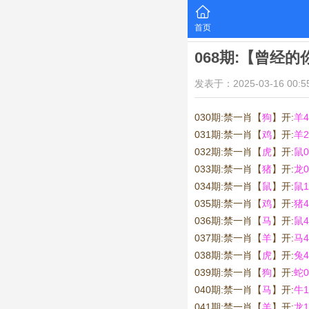
首页
068期:【曾经
发表于：2025-03-16 00:55
030期:禁一肖【
狗
】开:
羊4
031期:禁一肖【
鸡
】开:
羊2
032期:禁一肖【
虎
】开:
鼠0
033期:禁一肖【
猪
】开:
龙0
034期:禁一肖【
鼠
】开:
鼠1
035期:禁一肖【
鸡
】开:
猪4
036期:禁一肖【
马
】开:
鼠4
037期:禁一肖【
羊
】开:
马4
038期:禁一肖【
虎
】开:
兔4
039期:禁一肖【
狗
】开:
蛇0
040期:禁一肖
【
马
】开:
牛1
041期:禁一肖
【
羊
】开:
龙1