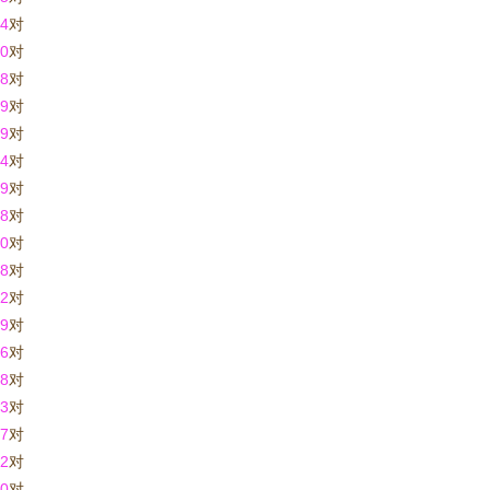
4
对
0
对
8
对
9
对
9
对
4
对
9
对
8
对
0
对
8
对
2
对
9
对
6
对
8
对
3
对
7
对
2
对
0
对