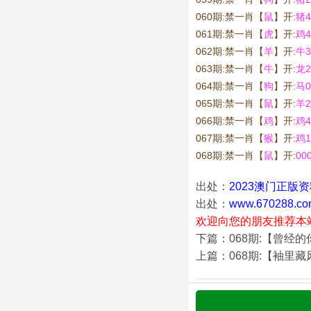
060期:禁一肖
【
鼠
】开:
猪4
061期:禁一肖
【
虎
】开:
鸡4
062期:禁一肖
【
羊
】开:
牛3
063期:禁一肖
【
牛
】开:
龙2
064期:禁一肖
【
狗
】开:
马0
065期:禁一肖
【
鼠
】开:
羊2
066期:禁一肖
【
鸡
】开:
鸡4
067期:禁一肖
【
猴
】开:
鸡1
068期:禁一肖
【
鼠
】开:
00
出处：
2023澳门正版
出处：
www.670288.co
欢迎向您的朋友推荐本
下篇：068期:【曾经
上篇：068期:【袖里