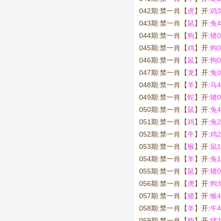
042期:禁一肖
【
虎
】开:
鸡3
043期:禁一肖
【
鼠
】开:
兔4
044期:禁一肖
【
狗
】开:
猪0
045期:禁一肖
【
鸡
】开:
狗0
046期:禁一肖
【
鼠
】开:
狗0
047期:禁一肖
【
龙
】开:
兔0
048期:禁一肖
【
羊
】开:
马4
049期:禁一肖
【
蛇
】开:
猪0
050期:禁一肖
【
鼠
】开:
兔4
051期:禁一肖
【
鸡
】开:
兔2
052期:禁一肖
【
牛
】开:
鸡2
053期:禁一肖
【
猴
】开:
鼠1
054期:禁一肖
【
羊
】开:
兔1
055期:禁一肖
【
鼠
】开:
猪0
056期:禁一肖
【
虎
】开:
狗3
057期:禁一肖
【
猪
】开:
猴4
058期:禁一肖
【
羊
】开:
牛4
059期:禁一肖
【
狗
】开:
猪2