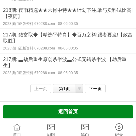
218期: 夜雨精选★★六肖中特★★计划下注,敢与卖料试比高!
【夜雨】
2023澳门正版资料 670288.com
08-06 00:35
217期: 致富取◆【精选平特肖】◆百万之料!跟者要发!【致富
取胜】
2023澳门正版资料 670288.com
08-05 00:35
217期: ▃劫后重生原创杀半波▃公式无错杀半波 【劫后重
生】
2023澳门正版资料 670288.com
08-05 00:35
上一页
第1页
下一页
返回首页
首页
彩图
黑白
记录