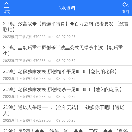
心水资料
首页
返回
219期: 致富取◆【精选平特肖】◆百万之料!跟者要发!【致富
取胜】
2023澳门正版资料 670288.com
08-07 00:35
219期: ▃劫后重生原创杀半波▃公式无错杀半波 【劫后重
生】
2023澳门正版资料 670288.com
08-07 00:35
219期: 老鼠独家发表,原创精准平尾!!!!!!!! 【悠闲的老鼠】
2023澳门正版资料 670288.com
08-07 00:35
219期: 老鼠独家发表,原创稳杀一尾!!!!!!!!!!!! 【悠闲的老鼠】
2023澳门正版资料 670288.com
08-07 00:35
219期: 送碳人杀尾══→【全年无错】---钱多你下吧!【送碳
人】
2023澳门正版资料 670288.com
08-07 00:35
219期: 鬼5洞人◆◆==绝杀一肖==◆◆==三行==◆◆!【鬼谷