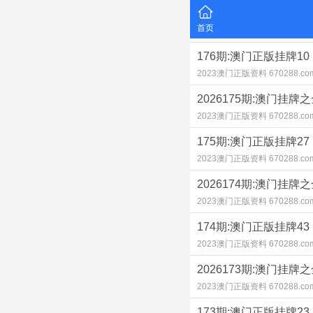
首页
176期:澳门正版挂牌10
2023澳门正版资料 670288.co
2026175期:澳门挂牌之
2023澳门正版资料 670288.co
175期:澳门正版挂牌27
2023澳门正版资料 670288.co
2026174期:澳门挂牌之
2023澳门正版资料 670288.co
174期:澳门正版挂牌43
2023澳门正版资料 670288.co
2026173期:澳门挂牌之
2023澳门正版资料 670288.co
173期:澳门正版挂牌23