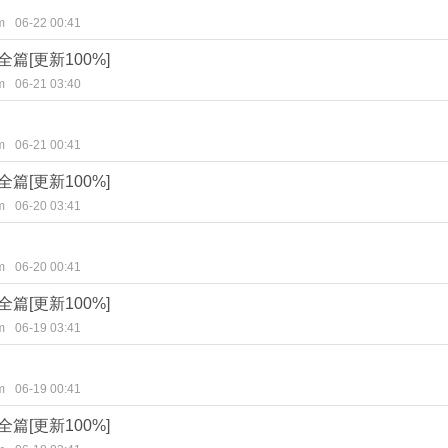
m
06-22 00:41
全篇[更新100%]
m
06-21 03:40
m
06-21 00:41
全篇[更新100%]
m
06-20 03:41
m
06-20 00:41
全篇[更新100%]
m
06-19 03:41
m
06-19 00:41
全篇[更新100%]