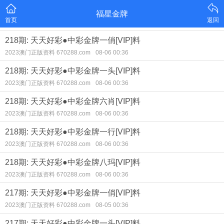
福星金牌
首页
返回
218期: 天天好彩●中彩金牌一俏[VIP]料
2023澳门正版资料 670288.com
08-06 00:36
218期: 天天好彩●中彩金牌一头[VIP]料
2023澳门正版资料 670288.com
08-06 00:36
218期: 天天好彩●中彩金牌六肖[VIP]料
2023澳门正版资料 670288.com
08-06 00:36
218期: 天天好彩●中彩金牌一行[VIP]料
2023澳门正版资料 670288.com
08-06 00:36
218期: 天天好彩●中彩金牌八玛[VIP]料
2023澳门正版资料 670288.com
08-06 00:36
217期: 天天好彩●中彩金牌一俏[VIP]料
2023澳门正版资料 670288.com
08-05 00:36
217期: 天天好彩●中彩金牌一头[VIP]料